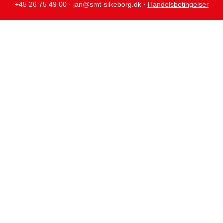
+45 26 75 49 00 · jan@smt-silkeborg.dk ·
Handelsbetingelser