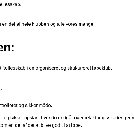
fællesskab.
u en del af hele klubben og alle vores mange
en:
t fællesskab i en organiseret og struktureret løbeklub.
r
trolleret og sikker måde.
et og sikker opstart, hvor du undgår overbelastningsskader genn
 en del af det at blive god til at løbe.