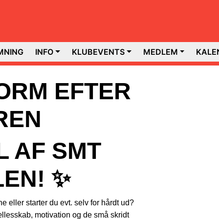
MNING
INFO
KLUBEVENTS
MEDLEM
KALE
FORM EFTER
REN
L AF SMT
EN! ✨
eller starter du evt. selv for hårdt ud?
llesskab, motivation og de små skridt