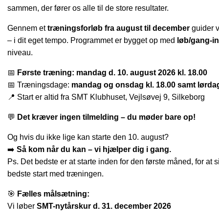
sammen, der fører os alle til de store resultater.
Gennem et
træningsforløb fra august til december
guider vi
– i dit eget tempo. Programmet er bygget op med
løb/gang-in
niveau.
📅
Første træning: mandag d. 10. august 2026 kl. 18.00
📅 Træningsdage:
mandag og onsdag kl. 18.00 samt lørdag
📍 Start er altid fra SMT Klubhuset, Vejlsøvej 9, Silkeborg
💬
Det kræver ingen tilmelding – du møder bare op!
Og hvis du ikke lige kan starte den 10. august?
➡️
Så
kom når du kan – vi hjælper dig i gang.
Ps. Det bedste er at starte inden for den første måned, for at
bedste start med træningen.
🎯
Fælles målsætning:
Vi løber
SMT-nytårskur d. 31. december 2026