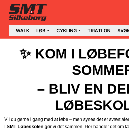
WALK
LØB
CYKLING
TRIATLON
SVØ
✨ KOM I LØBE
SOMME
– BLIV EN DE
LØBESKOL
Vil du gerne i gang med at løbe – men synes det er svært alene 
I
SMT Løbeskolen
gør vi det sammen! Her handler det om fæ